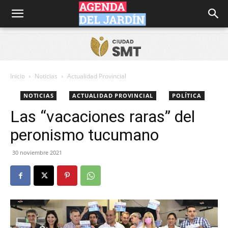
Agenda
del
Inicio
Noticias
Actualidad Provincial
NOTICIAS
ACTUALIDAD PROVINCIAL
POLÍTICA
Jardín
Las “vacaciones raras” del
peronismo tucumano
30 noviembre 2021