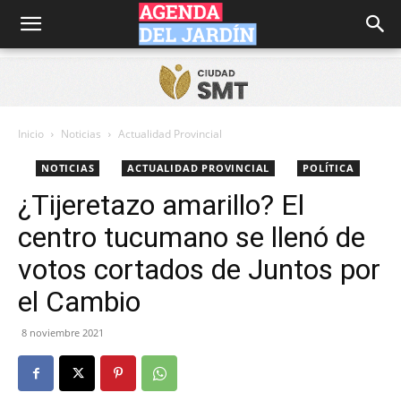
Agenda
del
Inicio
Noticias
Actualidad Provincial
NOTICIAS
ACTUALIDAD PROVINCIAL
POLÍTICA
Jardín
¿Tijeretazo amarillo? El
centro tucumano se llenó de
votos cortados de Juntos por
el Cambio
8 noviembre 2021