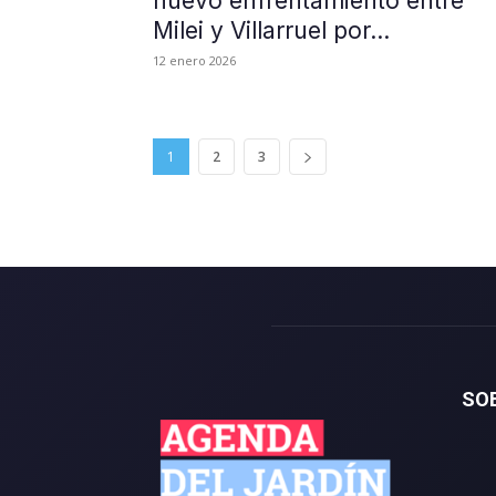
nuevo enfrentamiento entre
Milei y Villarruel por...
12 enero 2026
1
2
3
SO