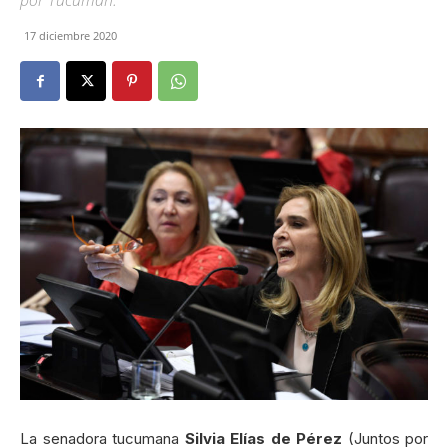
por Tucumán.
17 diciembre 2020
La senadora tucumana
S
ilvia Elías de Pérez
(Juntos por