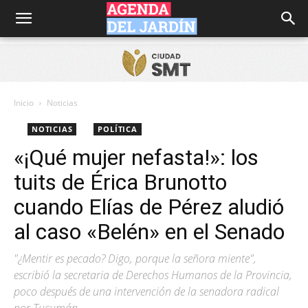
Agenda
del
Inicio
Noticias
NOTICIAS
POLÍTICA
Jardín
«¡Qué mujer nefasta!»: los
tuits de Érica Brunotto
cuando Elías de Pérez aludió
al caso «Belén» en el Senado
"¿Mentir es pecado? Digo, porque la señora miente",
escribió la secretaria de Derechos Humanos de la Provincia,
poco después de una intervención de la senadora radical