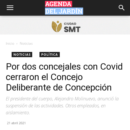
Agenda
del
Inicio
Noticias
NOTICIAS
POLÍTICA
Jardín
Por dos concejales con Covid
cerraron el Concejo
Deliberante de Concepción
El presidente del cuerpo, Alejandro Molinuevo, anunció la
suspensión de las actividades. Otros empleados, en
aislamiento.
21 abril 2021