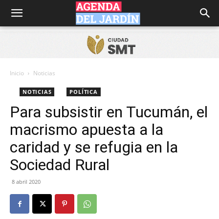
Agenda
del
Inicio
Noticias
NOTICIAS
POLÍTICA
Jardín
Para subsistir en Tucumán, el
macrismo apuesta a la
caridad y se refugia en la
Sociedad Rural
8 abril 2020