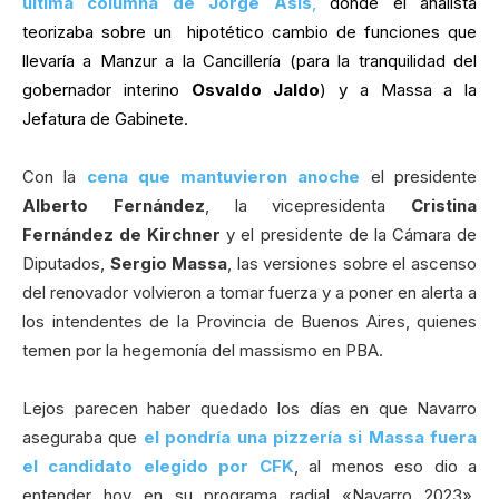
última columna de Jorge Asís
,
donde el analista
teorizaba sobre un hipotético cambio de funciones que
llevaría a Manzur a la Cancillería (para la tranquilidad del
gobernador interino
Osvaldo Jaldo
) y a Massa a la
Jefatura de Gabinete
.
Con la
cena que mantuvieron anoche
el presidente
Alberto Fernández
, la vicepresidenta
Cristina
Fernández de Kirchner
y el presidente de la Cámara de
Diputados,
Sergio Massa
, las versiones sobre el ascenso
del renovador volvieron a tomar fuerza y a poner en alerta a
los intendentes de la Provincia de Buenos Aires, quienes
temen por la hegemonía del massismo en PBA.
Lejos parecen haber quedado los días en que Navarro
aseguraba que
el pondría una pizzería si Massa fuera
el candidato elegido por CFK
, al menos eso dio a
entender hoy en su programa radial «Navarro 2023»,