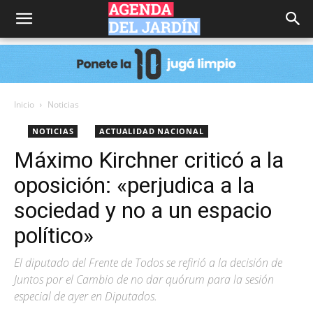
Agenda
del
Inicio
Noticias
NOTICIAS
ACTUALIDAD NACIONAL
Jardín
Máximo Kirchner criticó a la
oposición: «perjudica a la
sociedad y no a un espacio
político»
El diputado del Frente de Todos se refirió a la decisión de
Juntos por el Cambio de no dar quórum para la sesión
especial de ayer en Diputados.