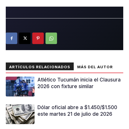
ARTÍCULOS RELACIONADOS
MÁS DEL AUTOR
Atlético Tucumán inicia el Clausura
2026 con fixture similar
Dólar oficial abre a $1.450/$1.500
este martes 21 de julio de 2026