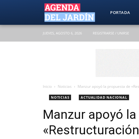
Agenda
PORTADA
JUEVES, AGOSTO 6, 2026
REGISTRARSE / UNIRSE
del
Jardín
Inicio
Noticias
Manzur apoyó la propuesta de «Rest
NOTICIAS
ACTUALIDAD NACIONAL
Manzur apoyó la
«Restructuración