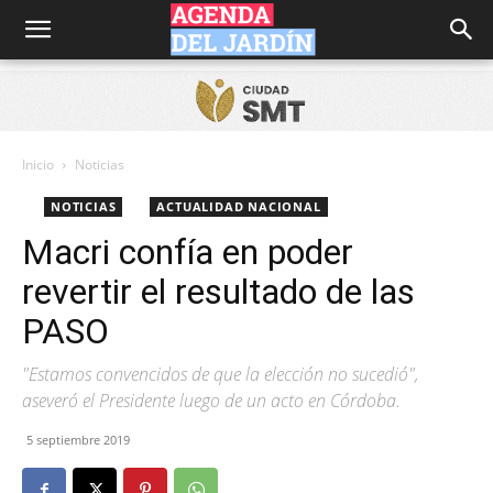
Agenda
del
Inicio
Noticias
NOTICIAS
ACTUALIDAD NACIONAL
Jardín
Macri confía en poder
revertir el resultado de las
PASO
"Estamos convencidos de que la elección no sucedió",
aseveró el Presidente luego de un acto en Córdoba.
5 septiembre 2019