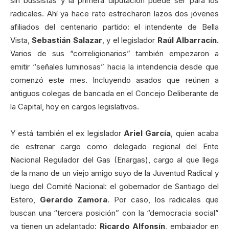
sin bussistas y la primera diputación puede ser para los
radicales. Ahí ya hace rato estrecharon lazos dos jóvenes
afiliados del centenario partido: el intendente de Bella
Vista,
Sebastián Salazar
, y el legislador
Raúl Albarracín.
Varios de sus “correligionarios” también empezaron a
emitir “señales luminosas” hacia la intendencia desde que
comenzó este mes. Incluyendo asados que reúnen a
antiguos colegas de bancada en el Concejo Deliberante de
la Capital, hoy en cargos legislativos.
Y está también el ex legislador
Ariel García
, quien acaba
de estrenar cargo como delegado regional del Ente
Nacional Regulador del Gas (Enargas), cargo al que llega
de la mano de un viejo amigo suyo de la Juventud Radical y
luego del Comité Nacional: el gobernador de Santiago del
Estero,
Gerardo Zamora
. Por caso, los radicales que
buscan una “tercera posición” con la “democracia social”
ya tienen un adelantado:
Ricardo Alfonsín,
embajador en