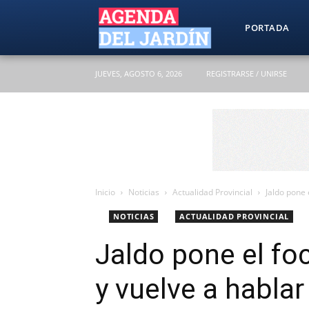
Agenda
PORTADA
JUEVES, AGOSTO 6, 2026
REGISTRARSE / UNIRSE
del
Jardín
Inicio
Noticias
Actualidad Provincial
Jaldo pone e
NOTICIAS
ACTUALIDAD PROVINCIAL
Jaldo pone el foc
y vuelve a hablar