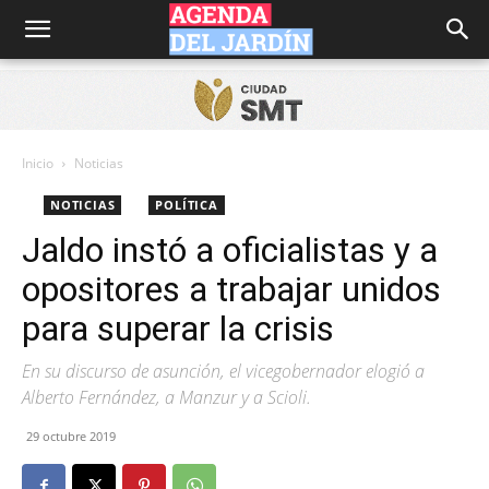
Agenda
del
Inicio
Noticias
NOTICIAS
POLÍTICA
Jardín
Jaldo instó a oficialistas y a
opositores a trabajar unidos
para superar la crisis
En su discurso de asunción, el vicegobernador elogió a
Alberto Fernández, a Manzur y a Scioli.
29 octubre 2019