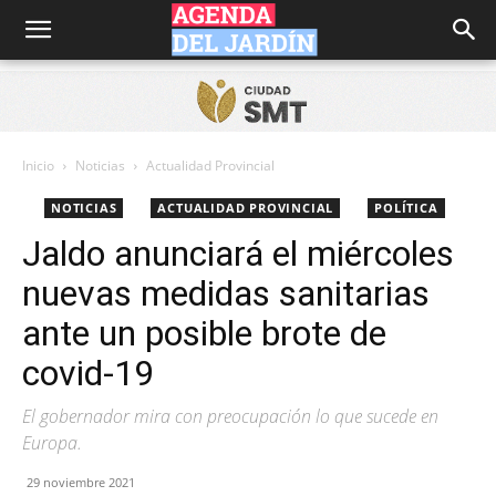
Agenda
del
Inicio
Noticias
Actualidad Provincial
NOTICIAS
ACTUALIDAD PROVINCIAL
POLÍTICA
Jardín
Jaldo anunciará el miércoles
nuevas medidas sanitarias
ante un posible brote de
covid-19
El gobernador mira con preocupación lo que sucede en
Europa.
29 noviembre 2021