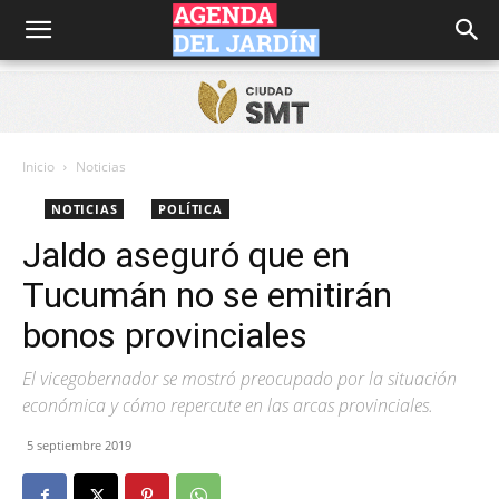
Agenda
del
Inicio
Noticias
NOTICIAS
POLÍTICA
Jardín
Jaldo aseguró que en
Tucumán no se emitirán
bonos provinciales
El vicegobernador se mostró preocupado por la situación
económica y cómo repercute en las arcas provinciales.
5 septiembre 2019