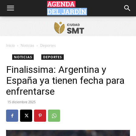
Agenda
del
Inicio
Noticias
Deportes
NOTICIAS
DEPORTES
Jardín
Finalissima: Argentina y
España ya tienen fecha para
enfrentarse
15 diciembre 2025