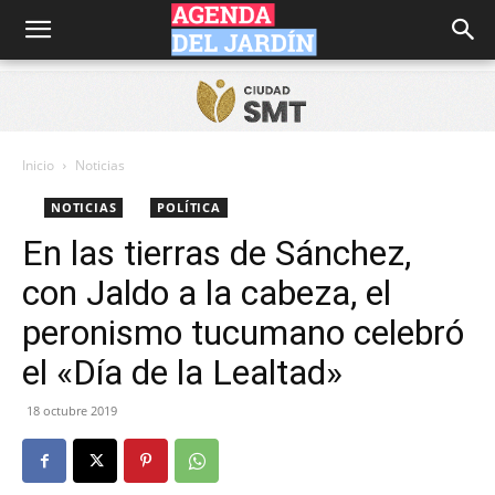
Agenda
del
Inicio
Noticias
NOTICIAS
POLÍTICA
Jardín
En las tierras de Sánchez,
con Jaldo a la cabeza, el
peronismo tucumano celebró
el «Día de la Lealtad»
18 octubre 2019