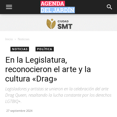
Agenda
del
Inicio
Noticias
NOTICIAS
POLÍTICA
Jardín
En la Legislatura,
reconocieron el arte y la
cultura «Drag»
Legisladores y artistas se unieron en la celebración del arte
Drag Queen, resaltando la lucha constante por los derechos
LGTBIQ+.
27 septiembre 2024