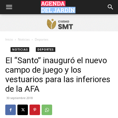
Agenda
del
Inicio
Noticias
Deportes
NOTICIAS
DEPORTES
Jardín
El “Santo” inauguró el nuevo
campo de juego y los
vestuarios para las inferiores
de la AFA
30 septiembre 2018