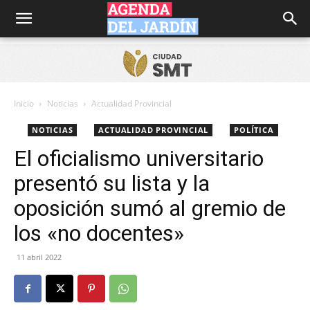
Agenda
del
Inicio
Noticias
Actualidad Provincial
NOTICIAS
ACTUALIDAD PROVINCIAL
POLÍTICA
Jardín
El oficialismo universitario
presentó su lista y la
oposición sumó al gremio de
los «no docentes»
11 abril 2022