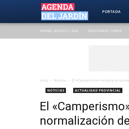
Agenda
PORTADA
VIERNES, AGOSTO 7, 2026
REGISTRARSE / UNIRSE
del
Jardín
Inicio
Noticias
El «Camperismo» reclama la norma
NOTICIAS
ACTUALIDAD PROVINCIAL
El «Camperismo»
normalización d