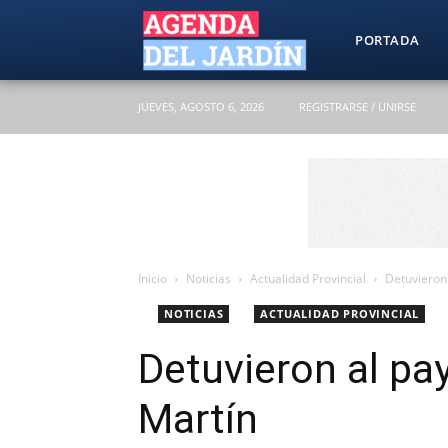
Agenda
PORTADA
JUEVES, AGOSTO 6, 2026
REGISTRARSE / UNIRSE
del
Jardín
Inicio
Noticias
Actualidad Provincial
Detuvieron 
NOTICIAS
ACTUALIDAD PROVINCIAL
Detuvieron al pa
Martín