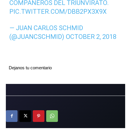
COMPAÑEROS DEL TRIUNVIRATO.
PIC.TWITTER.COM/DBB2PX3X9X
— JUAN CARLOS SCHMID
(@JUANCSCHMID)
OCTOBER 2, 2018
Dejanos tu comentario