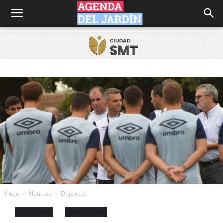
Agenda
del
Jardín
Inicio
Noticias
Deportes
NOTICIAS
DEPORTES