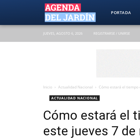
Agenda
PORTADA
JUEVES, AGOSTO 6, 2026
REGISTRARSE / UNIRSE
del
Jardín
Inicio
Actualidad Nacional
Cómo estará el tiempo
ACTUALIDAD NACIONAL
Cómo estará el 
este jueves 7 d