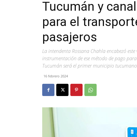
Tucumán y canali
para el transport
pasajeros
La intendenta Rossana Chahla encabezó este vi
instrumentación de ese método de pago para lo
Tucumán será el primer municipio tucumano
16 febrero 2024