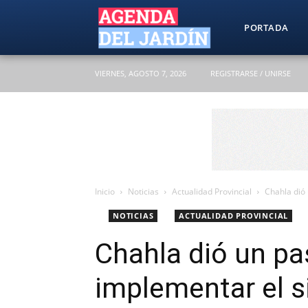
Agenda
PORTADA
VIERNES, AGOSTO 7, 2026
REGISTRARSE / UNIRSE
del
Jardín
Inicio
Noticias
Actualidad Provincial
Chahla dió
NOTICIAS
ACTUALIDAD PROVINCIAL
Chahla dió un pa
implementar el 