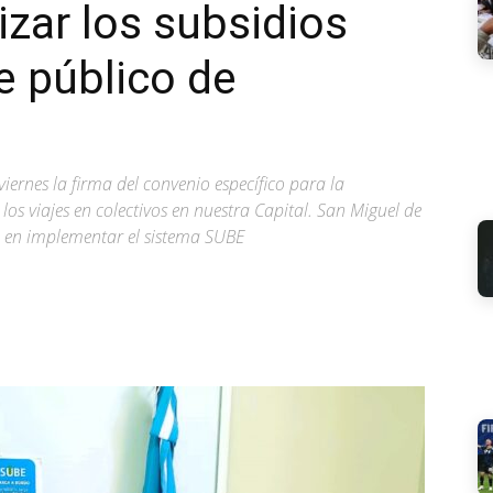
zar los subsidios
e público de
ernes la firma del convenio específico para la
s viajes en colectivos en nuestra Capital. San Miguel de
 en implementar el sistema SUBE