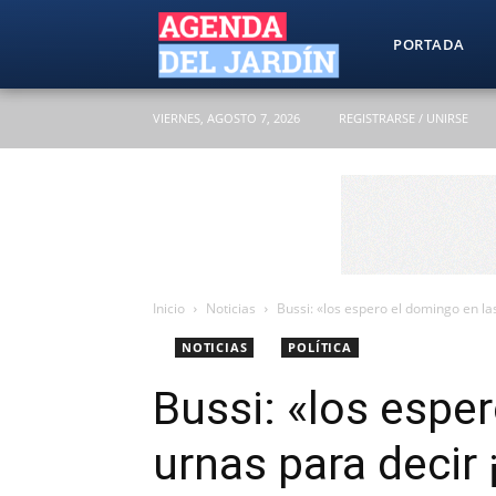
Agenda
PORTADA
VIERNES, AGOSTO 7, 2026
REGISTRARSE / UNIRSE
del
Jardín
Inicio
Noticias
Bussi: «los espero el domingo en las
NOTICIAS
POLÍTICA
Bussi: «los espe
urnas para decir 