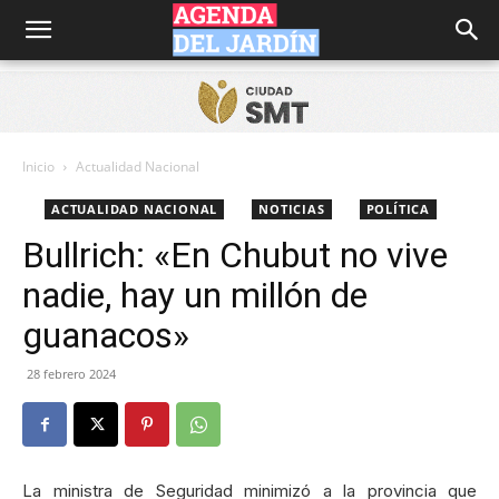
Agenda
del
Inicio
Actualidad Nacional
ACTUALIDAD NACIONAL
NOTICIAS
POLÍTICA
Jardín
Bullrich: «En Chubut no vive
nadie, hay un millón de
guanacos»
28 febrero 2024
La ministra de Seguridad minimizó a la provincia que