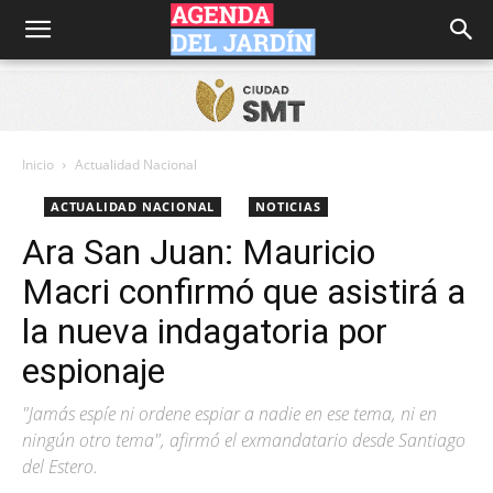
Agenda
del
Inicio
Actualidad Nacional
ACTUALIDAD NACIONAL
NOTICIAS
Jardín
Ara San Juan: Mauricio
Macri confirmó que asistirá a
la nueva indagatoria por
espionaje
"Jamás espíe ni ordene espiar a nadie en ese tema, ni en
ningún otro tema", afirmó el exmandatario desde Santiago
del Estero.