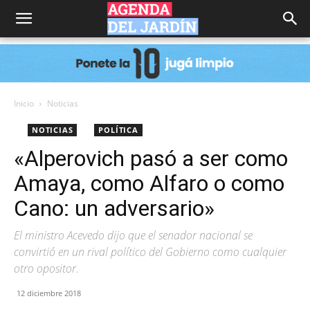
Agenda
del
Inicio
Noticias
NOTICIAS
POLÍTICA
Jardín
«Alperovich pasó a ser como
Amaya, como Alfaro o como
Cano: un adversario»
El ministro Acevedo dijo que el senador nacional se
convirtió en un rival político del Gobierno como cualquier
otro opositor.
12 diciembre 2018