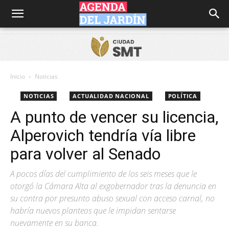
Agenda
del
Inicio
Noticias
NOTICIAS
ACTUALIDAD NACIONAL
POLÍTICA
Jardín
A punto de vencer su licencia,
Alperovich tendría vía libre
para volver al Senado
A pocos días del cumplimiento de los seis meses que le
otorgó la Cámara Alta al exgobernador tras la denuncia en
su contra por presunto abuso sexual con acceso carnal, no
habría nuevos planteos que le impidan sentarse
nuevamente en su banca.